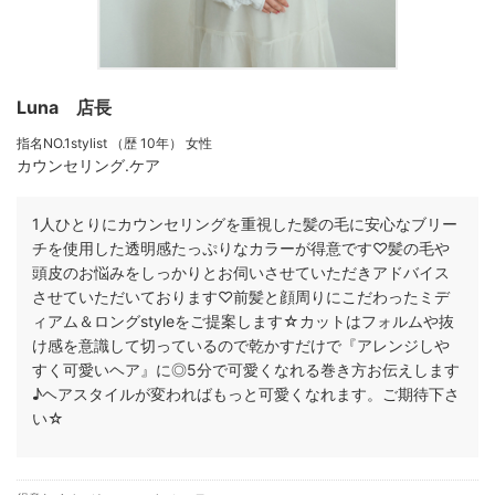
Luna 店長
指名NO.1stylist
（歴 10年）
女性
カウンセリング.ケア
1人ひとりにカウンセリングを重視した髪の毛に安心なブリー
チを使用した透明感たっぷりなカラーが得意です♡髪の毛や
頭皮のお悩みをしっかりとお伺いさせていただきアドバイス
させていただいております♡前髪と顔周りにこだわったミデ
ィアム＆ロングstyleをご提案します☆カットはフォルムや抜
け感を意識して切っているので乾かすだけで『アレンジしや
すく可愛いヘア』に◎5分で可愛くなれる巻き方お伝えします
♪ヘアスタイルが変わればもっと可愛くなれます。ご期待下さ
い☆