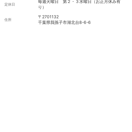
毎週火曜日 第２・３水曜日（お正月休み有
定休日
り）
〒2701132
住所
千葉県我孫子市湖北台8-6-6